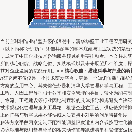
在当前全球制造业转型升级的浪潮中，清华华坚工业工程应用研
所（以下简称“研究所”）凭借其深厚的学术底蕴与工业实践的紧密
合，成为了中国企业技术咨询服务领域的重要推动者。本文将从
究所的核心职能、战略定位、实践模式以及未来展望几个维度，
其对企业发展的赋能作用。\n\n
核心职能：搭建科学与产业的桥
n\n研究所不仅仅是一个技术研发平台，更是一个知识传播与系统
决方案的应用中心。其关键任务是将清华大学管理科学与工程、
业工程、人因工程等扎根于效率和安全管理的类目，转化为能与
造、物流、工程建设等行业因地制宜和的具体指导和规避失当决
的技术规程化管理与服务工具箱：根据企业在工艺、供应链穿插
班上的阵痛与数字成果不够快或人员支持不对称的问题特征角度
以解决方案手段因案定制匹配可能调整幅度适宜内容或按照性化
出协议标准与效用督导环节的相关动作辅导跟进清单和管理雷达