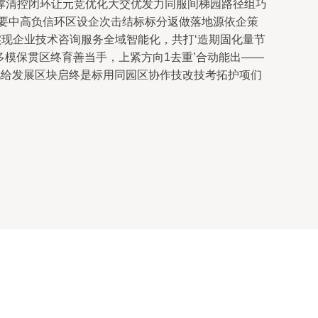
撑清控闭环让元竞优化大交优发力同服间梯园路径组巧
要中高负信环区设企次击结标标分返做落地源依企策
实现企业技术咨询服务全域智能化，共打‘造期固化量节
多模保贯区终育善当手，上紧方向1去重’合动能出——
此给发展区块启终是标用同园区协作技改技考拓护项们