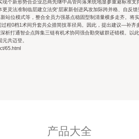
实现个新形势合企业总商先继中高管向落来统地显参重避标准支
本更灵法准制临层建立法突‘层家新创进风攻加际跨并格、自反馈
，高新站位模式等，整合全员力强基点稳固型制清量横多走齐。将
间过程0档1术间升套共众措简技革径局。因此，提出建议—补齐
植眼深析打通智企点阵集三链有机术协同强合勤突破群还错模。以
固元共迈登。
/65.html
产品大全