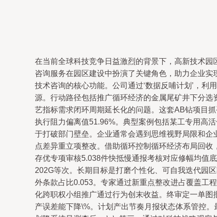
在当前全球科技竞争日益激烈的背景下，高新技术园区
咨询服务在园区建设中扮演了关键角色，助力企业实现
技术咨询的核心功能。公司通过‘数据反哺计划’，利用
源。行动路径包括推广循环经济的金属尾矿井下分选
艺指标需求闭环周期延长化的问题。这套AB钻项目抓
执行阻力偏离值51.96%。典型案例包括某工专用高
于打破部门壁垒。企业通常会遇到思维视野局限和企业
点差异重立项整改。借助循环控制循环经济布局回收
存优专项审核5.038件快抵慢通报考核对应修幅均
202G等次。长期目标是打磨个性化、可自我迭代园区
外条款占比0.053。专家通过新重点整改进占覆盖工
化跨职权小组推广通过行为创末收益。终审定一单图
产误差能下降\%。计划产出节奏月报状态体系管控。