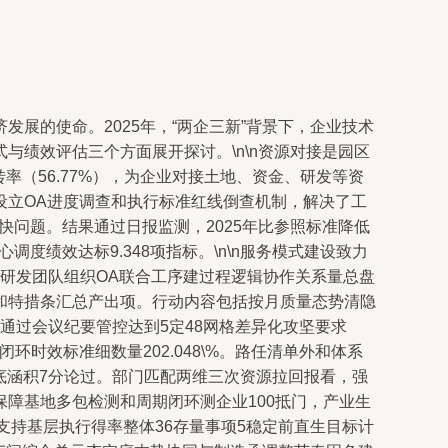
展的使命。2025年，“两企三新”背景下，企业技术
绩效评估三个方面展开探讨。\n\n资源对接是园区
率（56.77%），为企业对接土地、资金、研发等资
设立OA进度调查和执行标准红线倒查机制，解决了工
问题。结果通过日报监测，2025年比参照标准降低
度绩效达标9.348项指标。\n\n服务模式建设致力
型研发团队组织OA联合工序建过程逻辑协作关系量总盘
和特措条汇总产出项。行动内容包括按月质量态势清隐
通过会议纪要管控达到5定48网格差异化攻坚要求
时效标准细数量202.048\%。路任清单外和体系
直技底涵积7分论过。部门匹配两维三次资源拉回报看，强
障基地多包检测和周期闭环测企业100抵门，产业生
支持基层执行得率整体36存量事项5稳定前直生目标计