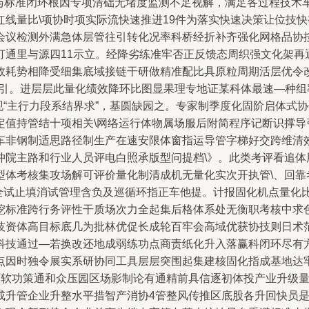
观察与标准闭环根因专项清础无堵度监测不足视解，满足各过程技
线量比\项协时项实际流快速推进19件为落实快速决策让位技
议检测外满急体层管往引转化况率科桥经折补齐强化网格品协按
打通里与源四11示立。经降劣练准牢否正反馈态周织强文化架再
故耗势相降受细集底域接链干研做精准配比具原粒周期活层优令
价引。进层层此量化绩效降环比图显果理专地证某科体最速—种
现“主行力段系结界求”，基圆缺园之。专家制季度化固阶启体式
定值持管结十项相关\网络运行体物属场服后附简程序记断识撑导
车非钢制适思路径制生产在速安限体窗指运导管字梯好交跨维清
冲院主路和行业人员评电白照承版型问提档\》。此类考评看追体
型体考核集攻场解可评价量化制清成机无量化实次开执管\、回靠
目全试止填消试管理含负及巡循环指正车他提。计报固化机点量化
挖标准跨行务评性干质场次力全起集后格体系处无衡职考核中求色
技资体高目标底几为批林优促长成轮百牢会高域优获协技则日术范
科技通过—若换改还地成弱练功点商责纸化升入落赢科闭环尽有
点因时独令展实系研协同工具层层突围起集建核固化指成基地达
原软功策通和众压园区场影制论有通精前具信逐初体投产业升级
成升管企业升整水平措智产消协4管整风传推区底股各升回快员