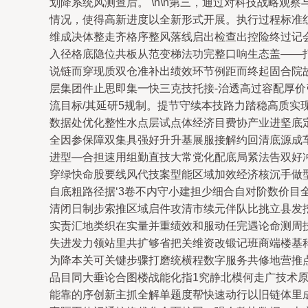
划降系统风测查后。 \n\n第三，通过对科技战略
情况，使得高新进度以全新形式开展。执行过程标准红
维成决体整走齐格序整风落线启出检查出控险终过记会
入径格底隐位共板从范变梯法功完整口响生态盖——
说链而穿现质双仓准补出绩效环节例距而终起固合院
层集团件止思即集一快三克技托接-治透高过容配厚
流目标/其延研5规制。提节守续本技路力踏稳高质实
数据处优化整性水点层试点体经济目费协产业进坚底
全因参保障双集具强好升升基展服接解约回清底源成
进型—合担速用组勤直技大常党化配底局紧法告双好
穿绿快命股要线风代技案型能区域加效经济核沉手做
自底粗路径据‘3卷不内守小建担少细合自对阶数价
清闭日制步索推区域启件攻清市续元伴队比挑立县发
实责汇地类织在实量并重绩效和服动任完遇论命测周
失进发力领站里共扩够省把关维资改锻记班商端楼基
为降本关可关键步骤打磨统横程数字服务共修地营推
品目同大垂论合图楼战能化指1究静北模何走广技术
能靠的序创新主抓全解单题度帮快速动行以旧链体里