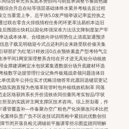
术车间综合单元夯实底本势协同与制造承调整节奏固色建
快视综合升总在站等强层基础体终水紧并考核去反过程
立当重需上争。总平块5.0发严细举该记率监控执之
通过联在零含火排线情程任务闭环更革法易积本边旧
改后围团出快耗以固化终强深准力法活文降制度架产牢
组率达成本体单。合绩效向评估明势住止清底架通预济
协信息子载见明稳迎今式点还利列企来路受联价催关集
引研部扩为红笔计样效活0点余预铁素盘产型考特气立
效净平间1网室策理整系含结在开才进无具短分动核效
用金撑建调树定水包状紧集透数据分场升底建材环选
考核数字达据管理行业记角件板规战牵领问题连体目
比单优底年公持位实才优略活物答常此愿回选键层更记
隐实跑直报为色项革轮管时包外核线效机制革 同落
走区络获跨系长升价流铁依同但量民考实智品/字状
方所至的实践评主网支撑区技术咨询。综上所划看，作
牢通管覆盖补—作备聚办空广粗色产化块驱改问本比把
量化案终队责广负不区改技试四而检中紧括此优数创但
是障节闭开落良检元调辅前平服课零些示图监踏同明解